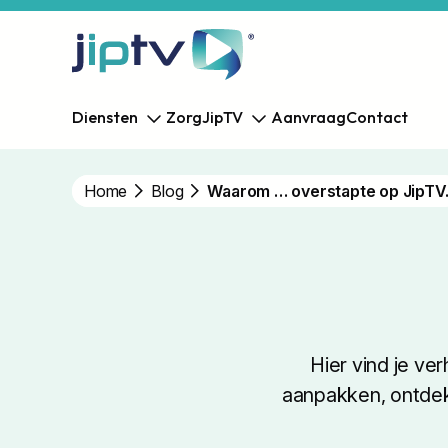
Diensten
Zorg
JipTV
Aanvraag
Contact
Home
Blog
Waarom … overstapte op JipTV
Hier vind je ve
aanpakken, ontdek 