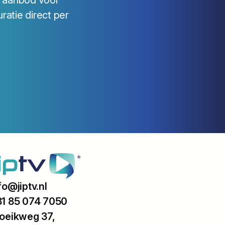
e aanbod voor
ratie direct per
fo@jiptv.nl
1 85 074 7050
oeikweg 37,