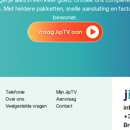
gel je alles in één keer goed. Ontdek ons complet
n. Met heldere pakketten, snelle aansluiting en factu
bewoner.
Vraag JipTV aan
Telefonie
Mijn JipTV
Over ons
Aanvraag
Veelgestelde vragen
Contact
in
+3
Br