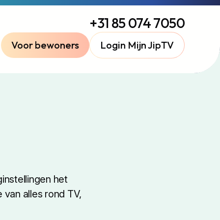
+31 85 074 7050
Voor bewoners
Login Mijn JipTV
instellingen het
 van alles rond TV,