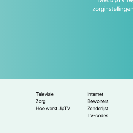
Met JipTV re
zorginstellinge
Televisie
Internet
Zorg
Bewoners
Hoe werkt JipTV
Zenderlijst
TV-codes